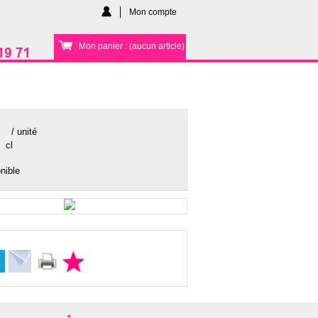
Mon compte
Mon panier : (aucun article)
/ unité
cl
nible
ager sur Facebook
Partager sur Twitter
Envoyer par email
Imprimer
Ajouter aux favoris