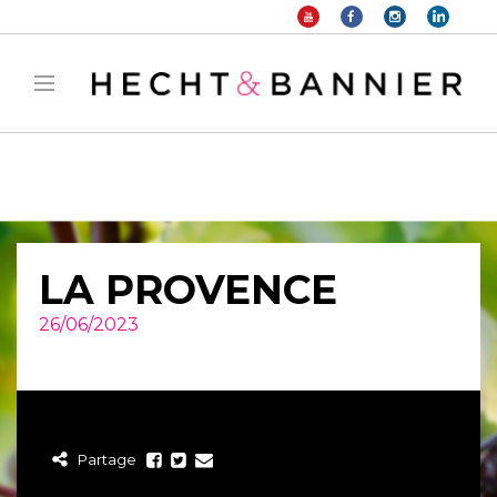
Warning
: filter_var() expects parameter 2 to be long, string given in
/home/hechtetb/hechtbannier.com/wp-
content/plugins/duracelltomi-google-tag-
manager/public/frontend.php
on line
1149
LA PROVENCE
26/06/2023
Partage