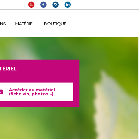
elltomi-google-tag-manager/public/frontend.php
on line
1149
INS
MATÉRIEL
BOUTIQUE
TÉRIEL
Accéder au matériel
(fiche vin, photos…)