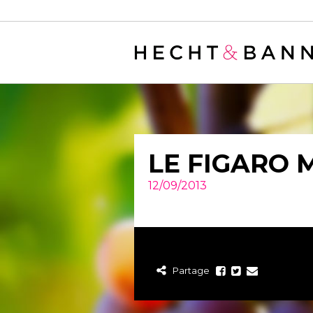
Warning
: filter_var() expects parameter 2 to be long, string given in
/
LE FIGARO 
12/09/2013
Partage