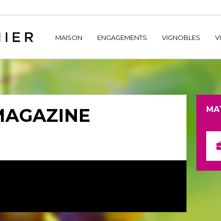
home/hechtetb/hechtbannier.com/wp-content/plugins/durac
MAISON
ENGAGEMENTS
VIGNOBLES
V
MAGAZINE
MA