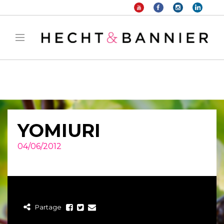
Warning
: filter_var() expects parameter 2 to be long, string given in
/home/hechtetb/hechtbannier.com/wp-
content/plugins/duracelltomi-google-tag-
manager/public/frontend.php
on line
1149
YOMIURI
04/06/2012
Partage