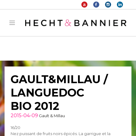
Warning
: filter_var() expects parameter 2 to be long, string given in
/home/hechtetb/hechtbannier.com/wp-
content/plugins/duracelltomi-google-tag-
manager/public/frontend.php
on line
1149
GAULT&MILLAU /
LANGUEDOC
BIO 2012
2015-04-09
Gault & Millau
16/20
Nez puissant de fruits noirs épicés. La garrigue et la