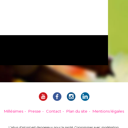
Millésimes
Presse
Contact
Plan du site
Mentions légales
L'abus d'alcool est dangereux pour la santé. Consommer avec modération.