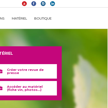
elltomi-google-tag-manager/public/frontend.php
on line
1149
INS
MATÉRIEL
BOUTIQUE
TÉRIEL
Créer votre revue de
presse
Accéder au matériel
(fiche vin, photos…)