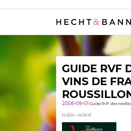
Warning
: filter_var() expects parameter 2 to be long, string given in
/
GUIDE RVF 
VINS DE FR
ROUSSILLON
2006-09-01
Guide RVF des meilleu
14.5/20 – 14,90 €