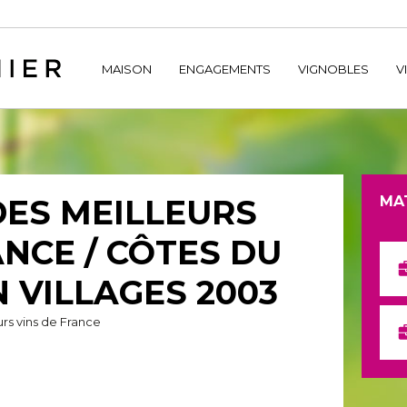
home/hechtetb/hechtbannier.com/wp-content/plugins/durac
MAISON
ENGAGEMENTS
VIGNOBLES
V
DES MEILLEURS
MA
ANCE / CÔTES DU
 VILLAGES 2003
rs vins de France