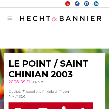
Warning
: filter_var() expects parameter 2 to be long, string given in
/home/hechtetb/hechtbannier.com/wp-
content/plugins/duracelltomi-google-tag-
manager/public/frontend.php
on line
1149
LE POINT / SAINT
CHINIAN 2003
2008-09-11
Le Point
Qualité: *** excellent. Prix/plaisir: ** bon
Prix : 11,92€