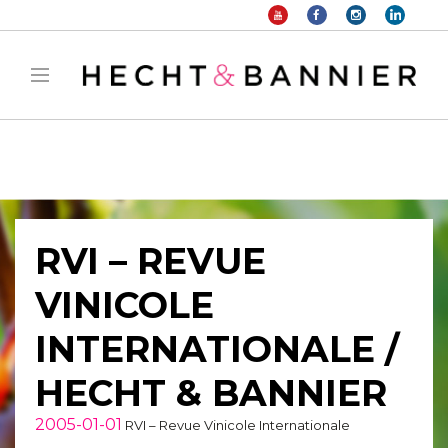
Warning
: filter_var() expects parameter 2 to be long, string given in
/home/hechtetb/hechtbannier.com/wp-
content/plugins/duracelltomi-google-tag-
manager/public/frontend.php
on line
1149
RVI – REVUE
VINICOLE
INTERNATIONALE /
HECHT & BANNIER
2005-01-01
RVI – Revue Vinicole Internationale