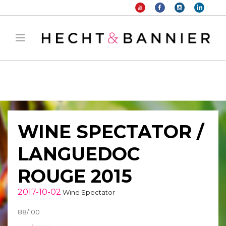
Warning
: filter_var() expects parameter 2 to be long, string given in
/home/hechtetb/hechtbannier.com/wp-
content/plugins/duracelltomi-google-tag-
manager/public/frontend.php
on line
1149
WINE SPECTATOR /
LANGUEDOC
ROUGE 2015
2017-10-02
Wine Spectator
88/100