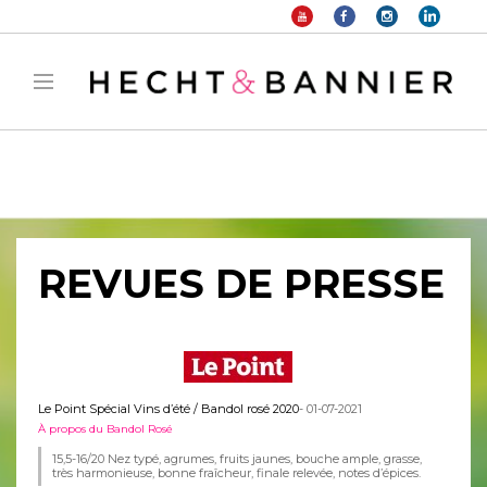
Warning
: filter_var() expects parameter 2 to be long, string given in
/home/hechtetb/hechtbannier.com/wp-
content/plugins/duracelltomi-google-tag-
manager/public/frontend.php
on line
1149
REVUES DE PRESSE
Le Point Spécial Vins d’été / Bandol rosé 2020
- 01-07-2021
À propos du Bandol Rosé
15,5-16/20 Nez typé, agrumes, fruits jaunes, bouche ample, grasse,
très harmonieuse, bonne fraîcheur, finale relevée, notes d’épices.