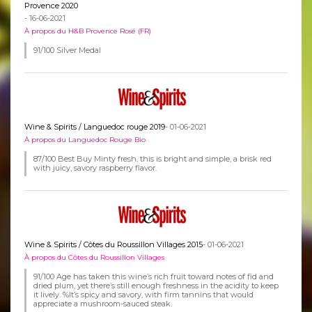
Provence 2020
- 16-06-2021
À propos du H&B Provence Rosé (FR)
91/100 Silver Medal
Wine & Spirits / Languedoc rouge 2019
- 01-06-2021
À propos du Languedoc Rouge Bio
87/100 Best Buy Minty fresh, this is bright and simple, a brisk red
with juicy, savory raspberry flavor.
Wine & Spirits / Côtes du Roussillon Villages 2015
- 01-06-2021
À propos du Côtes du Roussillon Villages
91/100 Age has taken this wine’s rich fruit toward notes of fid and
dried plum, yet there’s still enough freshness in the acidity to keep
it lively. %It’s spicy and savory, with firm tannins that would
appreciate a mushroom-sauced steak.