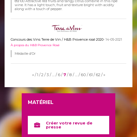
89/100 Attractive red fruits and tangy citrus combine in this ripe
wine. It has a light touch, fruit and texture bright with acidity
along with a touch of pepper.
Concours des Vins Terre de Vin / H&B Provence rosé 2020
- 14-05-2021
À propos du H&B Provence Rosé
Médaille d’Or
«
1
2
3
…
6
7
8
…
60
61
62
»
MATÉRIEL
Créer votre revue de
presse