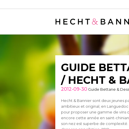
Warning
: filter_var() expects parameter 2 to be long, string given in
/
GUIDE BETT
/ HECHT & 
2012-09-30
Guide Bettane & Des
Hecht & Bannier sont deux jeunes pa
ambitieux et original, en Languedoc 
pour proposer une gamme de vins de
encore cette année en saint-chinian,
son nez est superbe de complexité. 