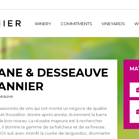
home/hechtetb/hechtbannier.com/wp-content/plugins/durac
WINERY
COMMITMENTS
VINEYARDS
W
ANE & DESSEAUVE
MA
BANNIER
seauve
ssionnés de vins qui ont monté un négoce de qualité,
et Roussillon. Année après année, ils tiennent la barre
 bon niveau. La réussite majeure est à rechercher
 il domine la gamme de sa fraîcheur et de sa finesse,
On suit avec intérêt la cuvée de languedoc, étonnante