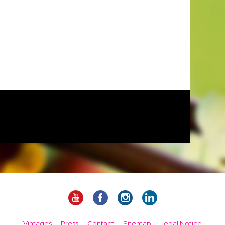
Vintages
Press
Contact
Sitemap
Legal Notice