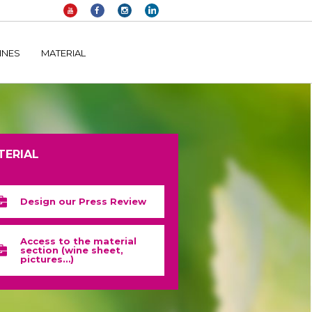
elltomi-google-tag-manager/public/frontend.php
on line
1149
INES
MATERIAL
TERIAL
Design our Press Review
Access to the material
section (wine sheet,
pictures…)