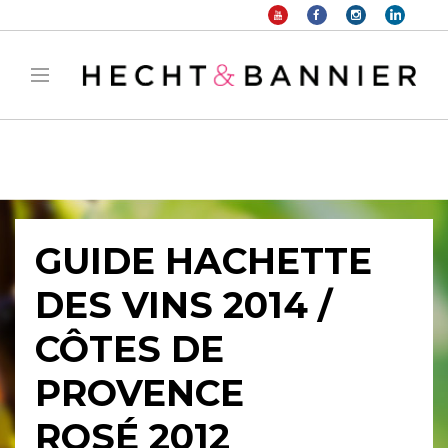
Warning
: filter_var() expects parameter 2 to be long, string given in
/home/hechtetb/hechtbannier.com/wp-
content/plugins/duracelltomi-google-tag-
manager/public/frontend.php
on line
1149
GUIDE HACHETTE
DES VINS 2014 /
CÔTES DE
PROVENCE
ROSÉ 2012