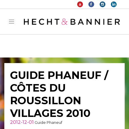
Warning
: filter_var() expects parameter 2 to be long, string given in
/home/hechtetb/hechtbannier.com/wp-
content/plugins/duracelltomi-google-tag-
manager/public/frontend.php
on line
1149
GUIDE PHANEUF /
CÔTES DU
ROUSSILLON
VILLAGES 2010
2012-12-01
Guide Phaneuf