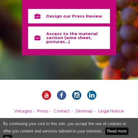
Design our Press Review
Access to the material
section (wine sheet,
pictures…)
Vintages
Press
Contact
Sitemap
Legal Notice
By continuing your visit to this site, you accept the use of cookies to
Alcohol abuse is dangerous for your health, please consume in moderation.
offer you content and services tailored to your interests.
Read more