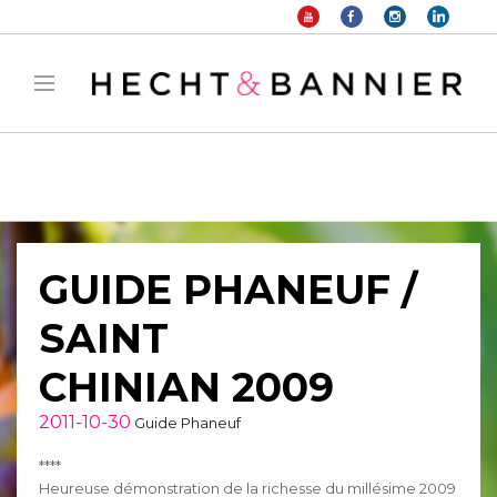
Warning
: filter_var() expects parameter 2 to be long, string given in
/home/hechtetb/hechtbannier.com/wp-
content/plugins/duracelltomi-google-tag-
manager/public/frontend.php
on line
1149
GUIDE PHANEUF /
SAINT
CHINIAN 2009
2011-10-30
Guide Phaneuf
****
Heureuse démonstration de la richesse du millésime 2009