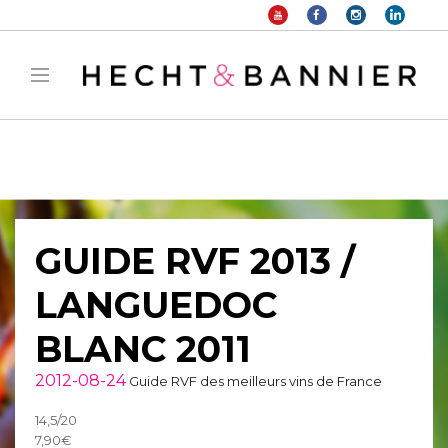
Warning
: filter_var() expects parameter 2 to be long, string given in
/home/hechtetb/hechtbannier.com/wp-
content/plugins/duracelltomi-google-tag-
manager/public/frontend.php
on line
1149
GUIDE RVF 2013 /
LANGUEDOC
BLANC 2011
2012-08-24
Guide RVF des meilleurs vins de France
14,5/20
7,90€