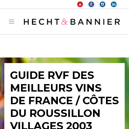
Warning
: filter_var() expects parameter 2 to be long, string given in
/home/hechtetb/hechtbannier.com/wp-
content/plugins/duracelltomi-google-tag-
manager/public/frontend.php
on line
1149
GUIDE RVF DES
MEILLEURS VINS
DE FRANCE / CÔTES
DU ROUSSILLON
VILLAGES 2003