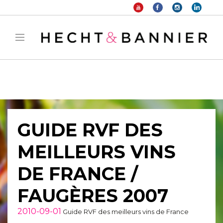
Warning
: filter_var() expects parameter 2 to be long, string given in
/home/hechtetb/hechtbannier.com/wp-
content/plugins/duracelltomi-google-tag-
manager/public/frontend.php
on line
1149
GUIDE RVF DES
MEILLEURS VINS
DE FRANCE /
FAUGÈRES 2007
2010-09-01
Guide RVF des meilleurs vins de France