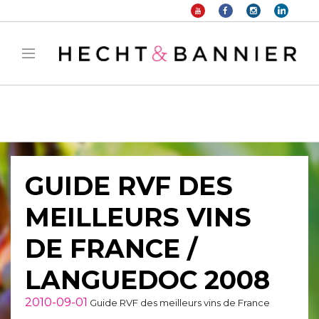
Warning
: filter_var() expects parameter 2 to be long, string given in
/home/hechtetb/hechtbannier.com/wp-
content/plugins/duracelltomi-google-tag-
manager/public/frontend.php
on line
1149
GUIDE RVF DES
MEILLEURS VINS
DE FRANCE /
LANGUEDOC 2008
2010-09-01
Guide RVF des meilleurs vins de France