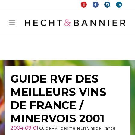
Warning
: filter_var() expects parameter 2 to be long, string given in
/home/hechtetb/hechtbannier.com/wp-
content/plugins/duracelltomi-google-tag-
manager/public/frontend.php
on line
1149
GUIDE RVF DES
MEILLEURS VINS
DE FRANCE /
MINERVOIS 2001
2004-09-01
Guide RVF des meilleurs vins de France