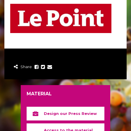
Share
MATERIAL
Design our Press Review
Access to the material