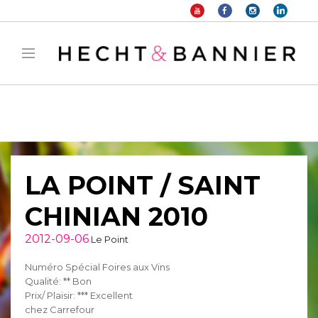
Warning
: filter_var() expects parameter 2 to be long, string given in
/home/hechtetb/hechtbannier.com/wp-
content/plugins/duracelltomi-google-tag-
manager/public/frontend.php
on line
1149
LA POINT / SAINT
CHINIAN 2010
2012-09-06
Le Point
Numéro Spécial Foires aux Vins
Qualité: ** Bon
Prix/ Plaisir: *** Excellent
chez Carrefour