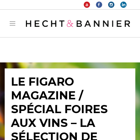
Warning
: filter_var() expects parameter 2 to be long, string given in
/home/hechtetb/hechtbannier.com/wp-
content/plugins/duracelltomi-google-tag-
manager/public/frontend.php
on line
1149
LE FIGARO
MAGAZINE /
SPÉCIAL FOIRES
AUX VINS – LA
SÉLECTION DE