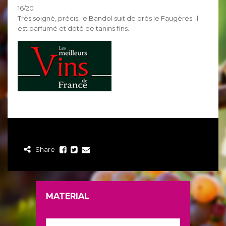
16/20
Très soigné, précis, le Bandol suit de près le Faugères. Il
est parfumé et doté de tanins fins.
Share
MATERIAL