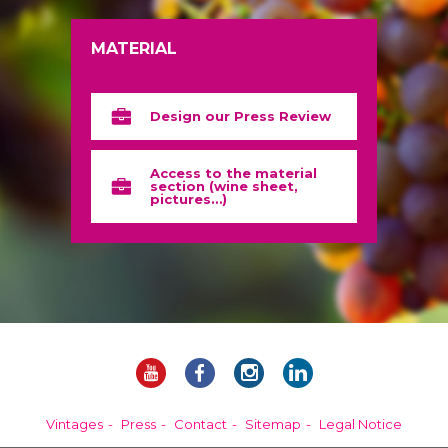
MATERIAL
Design our Press Review
Access to the material
section (wine sheet,
pictures…)
Vintages
Press
Contact
Sitemap
Legal Notice