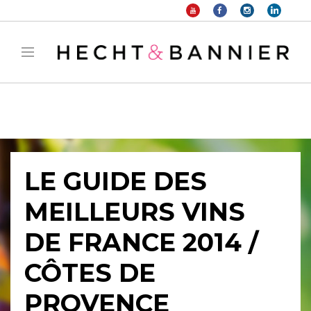
Warning
: filter_var() expects parameter 2 to be long, string given in
/home/hechtetb/hechtbannier.com/wp-
content/plugins/duracelltomi-google-tag-
manager/public/frontend.php
on line
1149
LE GUIDE DES
MEILLEURS VINS
DE FRANCE 2014 /
CÔTES DE
PROVENCE