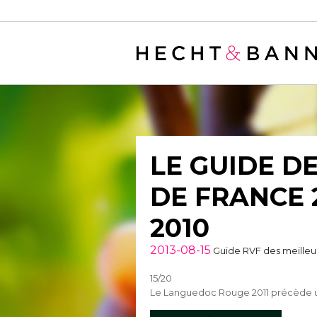
Warning
: filter_var() expects parameter 2 to be long, string given in
/
LE GUIDE D
DE FRANCE 
2010
2013-08-15
Guide RVF des meilleur
15/20
Le Languedoc Rouge 2011 précède un 