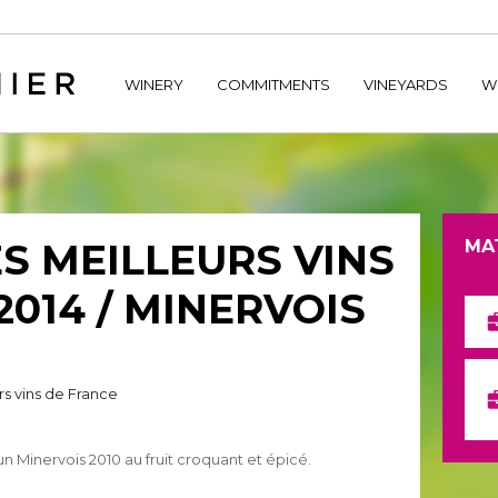
home/hechtetb/hechtbannier.com/wp-content/plugins/durac
WINERY
COMMITMENTS
VINEYARDS
W
ES MEILLEURS VINS
MA
2014 / MINERVOIS
s vins de France
Minervois 2010 au fruit croquant et épicé.