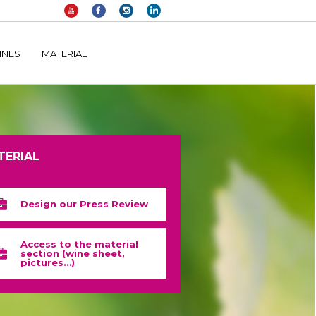
elltomi-google-tag-manager/public/frontend.php
on line
1149
INES
MATERIAL
TERIAL
Design our Press Review
Access to the material
section (wine sheet,
pictures…)