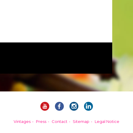
Vintages
Press
Contact
Sitemap
Legal Notice