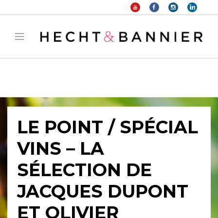
Warning
: filter_var() expects parameter 2 to be long, string given in
/home/hechtetb/hechtbannier.com/wp-
content/plugins/duracelltomi-google-tag-
manager/public/frontend.php
on line
1149
LE POINT / SPÉCIAL
VINS – LA
SÉLECTION DE
JACQUES DUPONT
ET OLIVIER