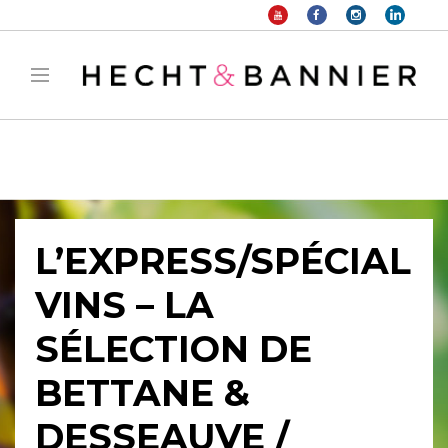
Warning
: filter_var() expects parameter 2 to be long, string given in
/home/hechtetb/hechtbannier.com/wp-
content/plugins/duracelltomi-google-tag-
manager/public/frontend.php
on line
1149
L’EXPRESS/SPÉCIAL
VINS – LA
SÉLECTION DE
BETTANE &
DESSEAUVE /