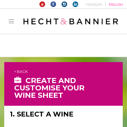
FRANÇAIS
ENGLISH
Warning
: filter_var() expects parameter 2 to be long, string given in
/home/hechtetb/hechtbannier.com/wp-
content/plugins/duracelltomi-google-tag-
manager/public/frontend.php
on line
1149
< BACK
CREATE AND
CUSTOMISE YOUR
WINE SHEET
1. SELECT A WINE