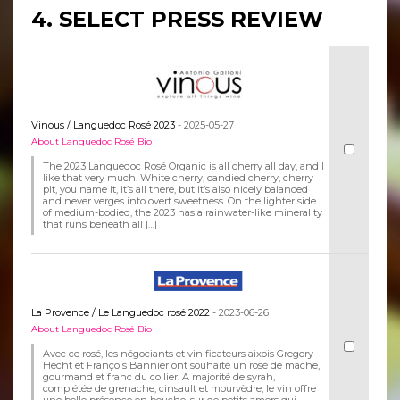
4. SELECT PRESS REVIEW
Vinous / Languedoc Rosé 2023
- 2025-05-27
About Languedoc Rosé Bio
The 2023 Languedoc Rosé Organic is all cherry all day, and I
like that very much. White cherry, candied cherry, cherry
pit, you name it, it’s all there, but it’s also nicely balanced
and never verges into overt sweetness. On the lighter side
of medium-bodied, the 2023 has a rainwater-like minerality
that runs beneath all […]
La Provence / Le Languedoc rosé 2022
- 2023-06-26
About Languedoc Rosé Bio
Avec ce rosé, les négociants et vinificateurs aixois Gregory
Hecht et François Bannier ont souhaité un rosé de mâche,
gourmand et franc du collier. A majorité de syrah,
complétée de grenache, cinsault et mourvèdre, le vin offre
une belle présence en bouche, sur de petits amers qui